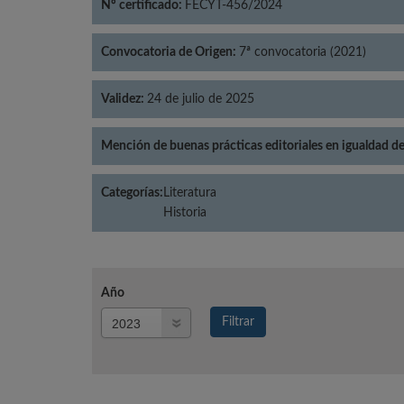
Nº certificado:
FECYT-456/2024
Convocatoria de Origen:
7ª convocatoria (2021)
Validez:
24 de julio de 2025
Mención de buenas prácticas editoriales en igualdad d
Categorías:
Literatura
Historia
Año
Año
Filtrar
Año