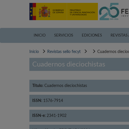
Pasar
al
contenido
principal
INICIO
SERVICIOS
EDICIONES
REVISTAS
Inicio
Revistas sello fecyt
Cuadernos diecioc
Cuadernos dieciochistas
Título:
Cuadernos dieciochistas
ISSN:
1576-7914
ISSN-e:
2341-1902