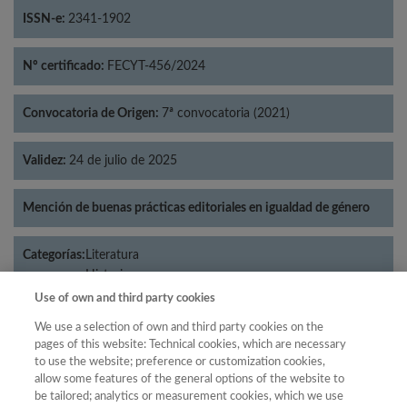
ISSN-e:
2341-1902
Nº certificado:
FECYT-456/2024
Convocatoria de Origen:
7ª convocatoria (2021)
Validez:
24 de julio de 2025
Mención de buenas prácticas editoriales en igualdad de género
Categorías:
Literatura
Historia
Use of own and third party cookies
We use a selection of own and third party cookies on the
pages of this website: Technical cookies, which are necessary
Año
to use the website; preference or customization cookies,
allow some features of the general options of the website to
Año
Filtrar
be tailored; analytics or measurement cookies, which we use