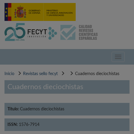
Pasar
al
contenido
principal
Toggle
navigati
Inicio
Revistas sello fecyt
Cuadernos dieciochistas
Cuadernos dieciochistas
Título:
Cuadernos dieciochistas
ISSN:
1576-7914