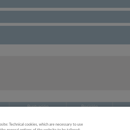
Puntuación
Posición
48.52
12
site: Technical cookies, which are necessary to use
42.59
24