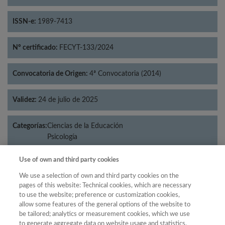
ISSN-e:
1989-7413
Nº certificado:
FECYT-133/2024
Convocatoria de Origen:
4ª Convocatoria (2014)
Validez:
24 de julio de 2025
Categorías:
Ciencias de la Educación
Psicología
Use of own and third party cookies
We use a selection of own and third party cookies on the
Año
pages of this website: Technical cookies, which are necessary
to use the website; preference or customization cookies,
Año
Filtrar
allow some features of the general options of the website to
Año
be tailored; analytics or measurement cookies, which we use
to generate aggregate data on website usage and statistics,