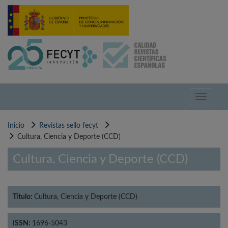
Pasar
al
contenido
principal
Toggle
navigati
Inicio
Revistas sello fecyt
Cultura, Ciencia y Deporte (CCD)
Cultura, Ciencia y Deporte (CCD)
Título:
Cultura, Ciencia y Deporte (CCD)
ISSN:
1696-5043