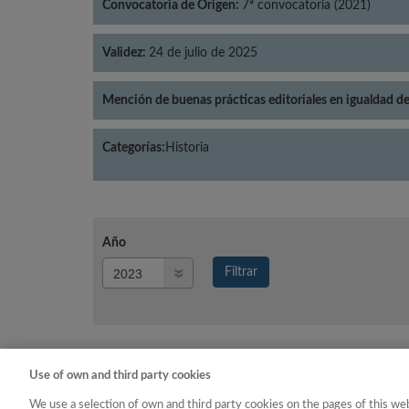
Convocatoria de Origen:
7ª convocatoria (2021)
Validez:
24 de julio de 2025
Mención de buenas prácticas editoriales en igualdad d
Categorías:
Historia
Año
Año
Filtrar
Año
Use of own and third party cookies
Año
Categoría
We use a selection of own and third party cookies on the pages of this web
2023
Historia