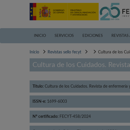
Pasar
al
contenido
principal
INICIO
SERVICIOS
EDICIONES
REVISTAS
Inicio
Revistas sello fecyt
Cultura de los Cu
Cultura de los Cuidados. Revis
Título:
Cultura de los Cuidados. Revista de enfermerí
ISSN-e:
1699-6003
Nº certificado:
FECYT-458/2024