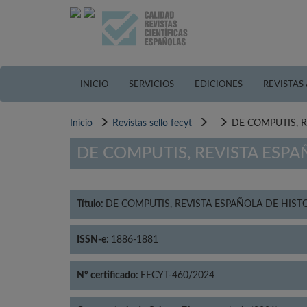
Pasar
al
contenido
principal
INICIO
SERVICIOS
EDICIONES
REVISTAS
Inicio
Revistas sello fecyt
DE COMPUTIS, R
DE COMPUTIS, REVISTA ESPA
Título:
DE COMPUTIS, REVISTA ESPAÑOLA DE HIST
ISSN-e:
1886-1881
Nº certificado:
FECYT-460/2024