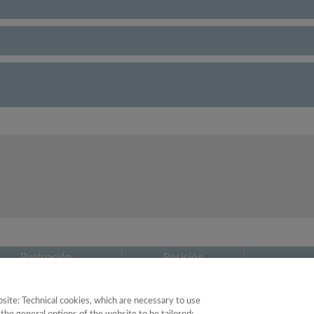
Puntuación
Posición
22.09
29
site: Technical cookies, which are necessary to use
33.04
52