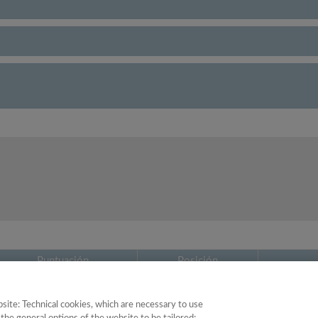
Puntuación
Posición
39.48
21
site: Technical cookies, which are necessary to use
39.17
40