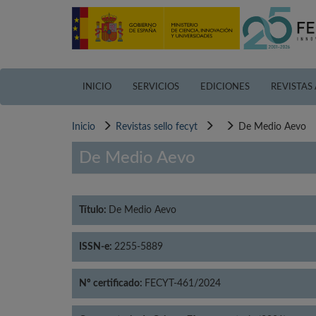
Pasar
al
contenido
principal
INICIO
SERVICIOS
EDICIONES
REVISTAS
Inicio
Revistas sello fecyt
De Medio Aevo
De Medio Aevo
Título:
De Medio Aevo
ISSN-e:
2255-5889
Nº certificado:
FECYT-461/2024