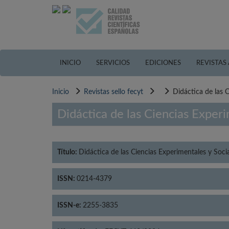
Pasar
al
contenido
principal
INICIO
SERVICIOS
EDICIONES
REVISTAS
Inicio
Revistas sello fecyt
Didáctica de las 
Didáctica de las Ciencias Experi
Título:
Didáctica de las Ciencias Experimentales y Soci
ISSN:
0214-4379
ISSN-e:
2255-3835