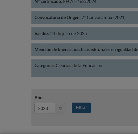
Nº certificado:
FECYT-463/2024
Convocatoria de Origen:
7ª Convocatoria (2021)
Validez:
24 de julio de 2025
Mención de buenas prácticas editoriales en igualdad d
Categorías:
Ciencias de la Educación
Año
Año
Filtrar
Año