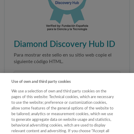
Diamond Discovery Hub ID
Para mostrar este sello en su sitio web copie el
siguiente código HTML.
Use of own and third party cookies
We use a selection of own and third party cookies on the
pages of this website: Technical cookies, which are necessary
to use the website; preference or customization cookies,
allow some features of the general options of the website to
be tailored; analytics or measurement cookies, which we use
to generate aggregate data on website usage and statistics,
Copiar código
behavioral adversiting cookies, witch are used to display
relevant content and adversiting. If you choose "Accept all