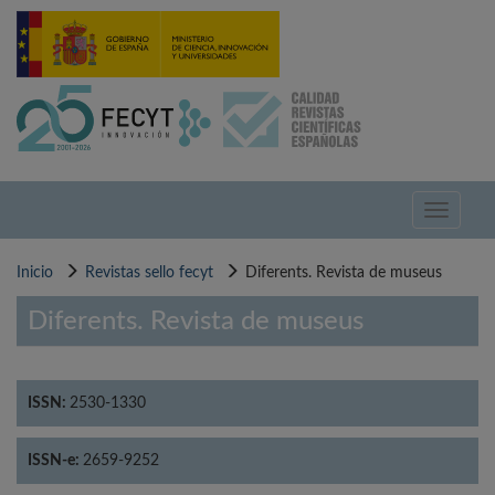
Pasar
al
contenido
principal
Toggle
navigati
Inicio
Revistas sello fecyt
Diferents. Revista de museus
Diferents. Revista de museus
ISSN:
2530-1330
ISSN-e:
2659-9252