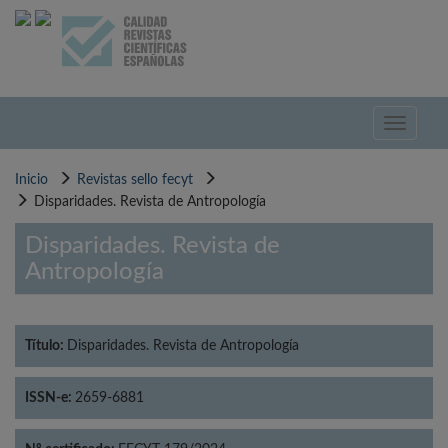
Pasar
al
contenido
principal
Toggle
navigati
Inicio
Revistas sello fecyt
Disparidades. Revista de Antropología
Disparidades. Revista de
Antropología
Título:
Disparidades. Revista de Antropología
ISSN-e:
2659-6881