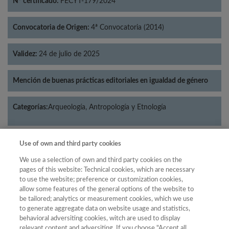
Nº certificado:
FECYT-179/2024
Convocatoria de Origen:
4ª Convocatoria (2014)
Validez:
24 de julio de 2025
Mención de buenas prácticas editoriales en igualdad de género
Categorías:
Arqueología, Antropología y Etnología
Use of own and third party cookies
Año
We use a selection of own and third party cookies on the
pages of this website: Technical cookies, which are necessary
Año
Filtrar
to use the website; preference or customization cookies,
allow some features of the general options of the website to
Año
be tailored; analytics or measurement cookies, which we use
to generate aggregate data on website usage and statistics,
behavioral adversiting cookies, witch are used to display
relevant content and adversiting. If you choose "Accept all