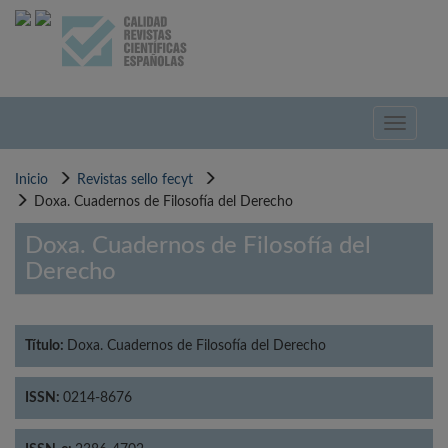
Pasar
al
contenido
principal
Toggle
navigati
Inicio
Revistas sello fecyt
Doxa. Cuadernos de Filosofía del Derecho
Doxa. Cuadernos de Filosofía del
Derecho
Título:
Doxa. Cuadernos de Filosofía del Derecho
ISSN:
0214-8676