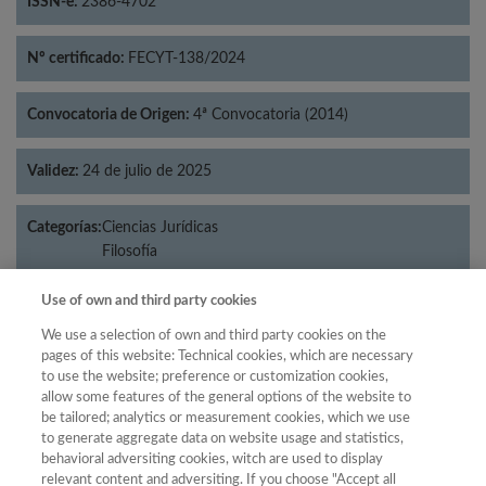
ISSN-e:
2386-4702
Nº certificado:
FECYT-138/2024
Convocatoria de Origen:
4ª Convocatoria (2014)
Validez:
24 de julio de 2025
Categorías:
Ciencias Jurídicas
Filosofía
Use of own and third party cookies
We use a selection of own and third party cookies on the
Año
pages of this website: Technical cookies, which are necessary
to use the website; preference or customization cookies,
Año
Filtrar
allow some features of the general options of the website to
Año
be tailored; analytics or measurement cookies, which we use
to generate aggregate data on website usage and statistics,
behavioral adversiting cookies, witch are used to display
relevant content and adversiting. If you choose "Accept all