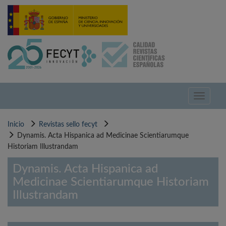
Pasar
al
contenido
principal
Toggle
navigati
Inicio
Revistas sello fecyt
Dynamis. Acta Hispanica ad Medicinae Scientiarumque
Historiam Illustrandam
Dynamis. Acta Hispanica ad
Medicinae Scientiarumque Historiam
Illustrandam