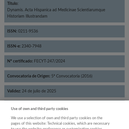
Título:
Dynamis. Acta Hispanica ad Medicinae Scientiarumque
Historiam Illustrandam
ISSN:
0211-9536
ISSN-e:
2340-7948
Nº certificado:
FECYT-247/2024
Convocatoria de Origen:
5ª Convocatoria (2016)
Validez:
24 de julio de 2025
Categorías:
Historia
Use of own and third party cookies
We use a selection of own and third party cookies on the
pages of this website: Technical cookies, which are necessary