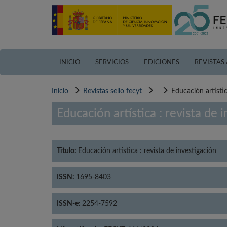
Pasar
al
contenido
principal
INICIO
SERVICIOS
EDICIONES
REVISTAS
Inicio
Revistas sello fecyt
Educación artístic
Educación artística : revista de 
Título:
Educación artística : revista de investigación
ISSN:
1695-8403
ISSN-e:
2254-7592