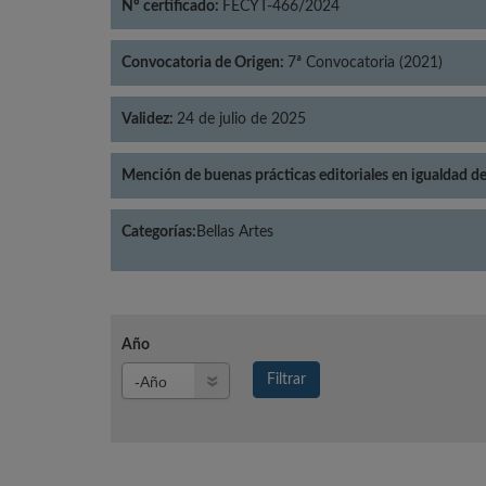
Nº certificado:
FECYT-466/2024
Convocatoria de Origen:
7ª Convocatoria (2021)
Validez:
24 de julio de 2025
Mención de buenas prácticas editoriales en igualdad d
Categorías:
Bellas Artes
Año
Año
Filtrar
Año