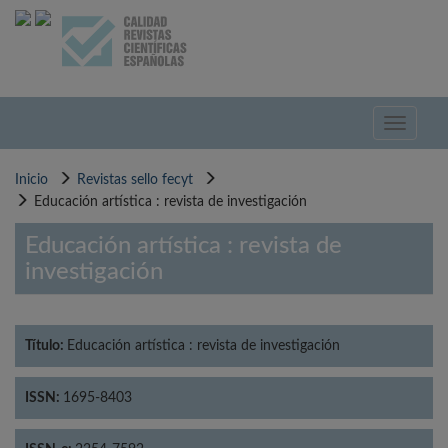
Pasar
al
contenido
principal
Toggle
navigati
Inicio
Revistas sello fecyt
Educación artística : revista de investigación
Educación artística : revista de
investigación
Título:
Educación artística : revista de investigación
ISSN:
1695-8403