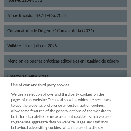
ISSN-e:
2254-7592
Nº certificado:
FECYT-466/2024
Convocatoria de Origen:
7ª Convocatoria (2021)
Validez:
24 de julio de 2025
Mención de buenas prácticas editoriales en igualdad de género
Categorías:
Bellas Artes
Use of own and third party cookies
We use a selection of own and third party cookies on the
pages of this website: Technical cookies, which are necessary
to use the website; preference or customization cookies,
Año
allow some features of the general options of the website to
Año
Filtrar
be tailored; analytics or measurement cookies, which we use
to generate aggregate data on website usage and statistics,
Año
behavioral adversiting cookies, witch are used to display