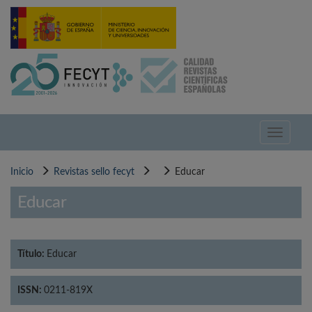
Pasar
al
contenido
principal
Toggle
navigati
Inicio
Revistas sello fecyt
Educar
Educar
Título:
Educar
ISSN:
0211-819X