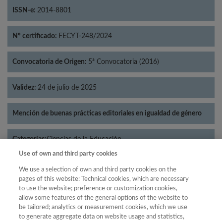
ISSN-e:
2014-8801
Nº certificado:
FECYT-248/2024
Convocatoria de Origen:
5ª Convocatoria (2016)
Validez:
24 de julio de 2025
Mención de buenas prácticas editoriales en igualdad de género
Categorías:
Ciencias de la Educación
Use of own and third party cookies
We use a selection of own and third party cookies on the
pages of this website: Technical cookies, which are necessary
to use the website; preference or customization cookies,
Año
allow some features of the general options of the website to
Año
Filtrar
be tailored; analytics or measurement cookies, which we use
to generate aggregate data on website usage and statistics,
Año