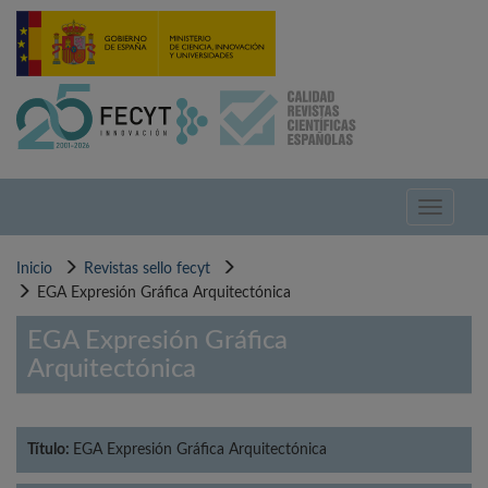
Pasar
al
contenido
principal
Toggle
navigati
Inicio
Revistas sello fecyt
EGA Expresión Gráfica Arquitectónica
EGA Expresión Gráfica
Arquitectónica
Título:
EGA Expresión Gráfica Arquitectónica