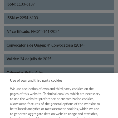
ISSN:
1133-6137
ISSN-e:
2254-6103
Nº certificado:
FECYT-141/2024
Convocatoria de Origen:
4ª Convocatoria (2014)
Validez:
24 de julio de 2025
Categorías:
Bellas Artes
Use of own and third party cookies
We use a selection of own and third party cookies on the
pages of this website: Technical cookies, which are necessary
to use the website; preference or customization cookies,
Año
allow some features of the general options of the website to
Año
Filtrar
be tailored; analytics or measurement cookies, which we use
to generate aggregate data on website usage and statistics,
Año