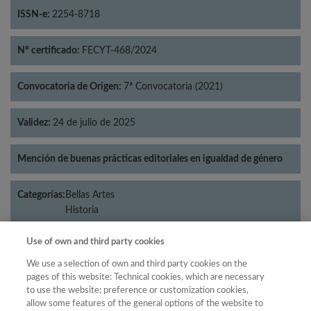
ISSN-e:
2254-8718
Nº certificado:
FECYT-468/2024
Convocatoria de Origen:
7ª Convocatoria (2021)
Validez:
24 de julio de 2025
Mención de buenas prácticas editoriales en igualdad de género
Categorías:
Bellas Artes
Historia
Use of own and third party cookies
We use a selection of own and third party cookies on the
Año
pages of this website: Technical cookies, which are necessary
to use the website; preference or customization cookies,
Año
Filtrar
allow some features of the general options of the website to