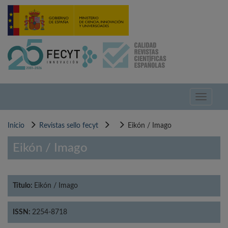
Pasar
al
contenido
principal
Toggle
navigati
Inicio
Revistas sello fecyt
Eikón / Imago
Eikón / Imago
Título:
Eikón / Imago
ISSN:
2254-8718