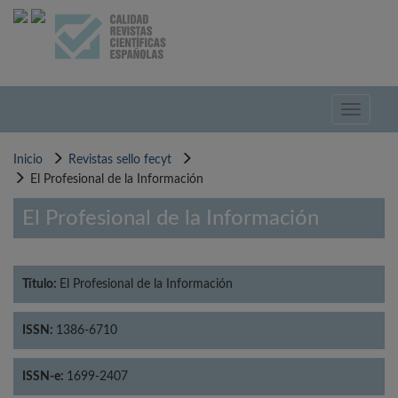
Pasar
al
contenido
principal
Toggle
navigati
Inicio
Revistas sello fecyt
El Profesional de la Información
El Profesional de la Información
Título:
El Profesional de la Información
ISSN:
1386-6710
ISSN-e:
1699-2407