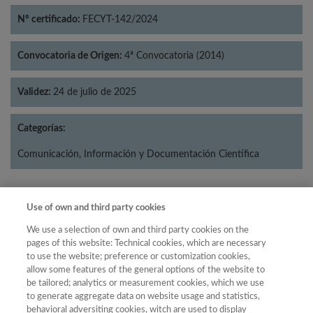
Nº certificado:
FECYT-142/2024
Convocatoria de Origen:
4ª Convocatoria (2014)
Validez:
24 de julio de 2025
Categorías:
Comunicación, Información y Documentación Científica
Use of own and third party cookies
Año
We use a selection of own and third party cookies on the
Año
Filtrar
pages of this website: Technical cookies, which are necessary
to use the website; preference or customization cookies,
Año
allow some features of the general options of the website to
be tailored; analytics or measurement cookies, which we use
to generate aggregate data on website usage and statistics,
behavioral adversiting cookies, witch are used to display