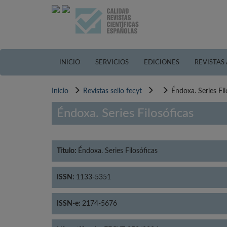
Pasar
al
contenido
principal
INICIO
SERVICIOS
EDICIONES
REVISTAS
Inicio
Revistas sello fecyt
Éndoxa. Series Fil
Éndoxa. Series Filosóficas
Título:
Éndoxa. Series Filosóficas
ISSN:
1133-5351
ISSN-e:
2174-5676