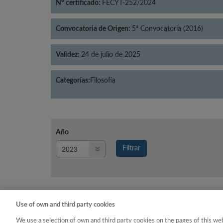
Nº certificado:
FECYT-252/2024
Convocatoria de Origen:
5ª Convocatoria (2016)
Validez:
24 de julio de 2025
Categorías:
Filosofía
Año
Año
Filtrar
Año
Use of own and third party cookies
Año
Categoría
We use a selection of own and third party cookies on the pages of this web
2023
Filosofía