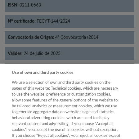
ISSN:
0211-0563
Nº certificado:
FECYT-144/2024
Convocatoria de Origen:
4ª Convocatoria (2014)
Validez:
24 de julio de 2025
Categorías:
Geografía
Use of own and third party cookies
We use a selection of own and third party cookies on the
pages of this website: Technical cookies, which are necessary
to use the website; preference or customization cookies,
allow some features of the general options of the website to
Año
be tailored; analytics or measurement cookies, which we use
Año
Filtrar
to generate aggregate data on website usage and statistics,
behavioral adversiting cookies, witch are used to display
Año
relevant content and adversiting. If you choose "Accept all
cookies", you accept the use of all cookies without exception.
If you choose "Reject all cookies", you reject all cookies except