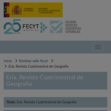
Pasar
al
contenido
principal
Toggle
navigati
Inicio
Revistas sello fecyt
Ería. Revista Cuatrimestral de Geografía
Ería. Revista Cuatrimestral de
Geografía
Título:
Ería. Revista Cuatrimestral de Geografía