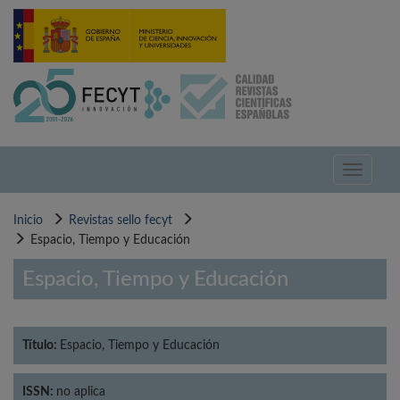
Pasar
al
contenido
principal
Toggle
navigati
Inicio
Revistas sello fecyt
Espacio, Tiempo y Educación
Espacio, Tiempo y Educación
Título:
Espacio, Tiempo y Educación
ISSN:
no aplica