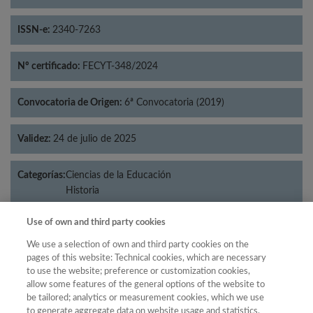
ISSN-e:
2340-7263
Nº certificado:
FECYT-348/2024
Convocatoria de Origen:
6ª Convocatoria (2019)
Validez:
24 de julio de 2025
Categorías:
Ciencias de la Educación
Historia
Use of own and third party cookies
We use a selection of own and third party cookies on the
Año
pages of this website: Technical cookies, which are necessary
to use the website; preference or customization cookies,
Año
Filtrar
allow some features of the general options of the website to
Año
be tailored; analytics or measurement cookies, which we use
to generate aggregate data on website usage and statistics,