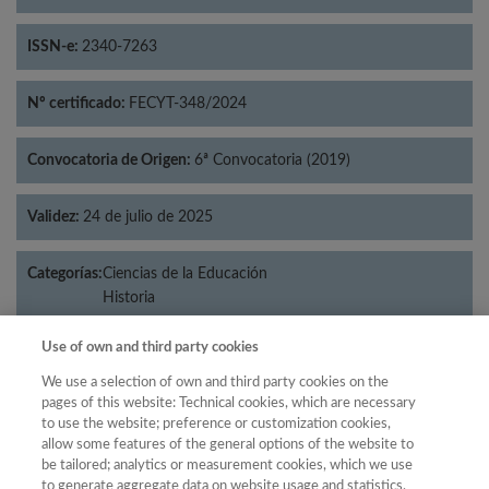
ISSN-e:
2340-7263
Nº certificado:
FECYT-348/2024
Convocatoria de Origen:
6ª Convocatoria (2019)
Validez:
24 de julio de 2025
Categorías:
Ciencias de la Educación
Historia
Use of own and third party cookies
We use a selection of own and third party cookies on the
Año
pages of this website: Technical cookies, which are necessary
to use the website; preference or customization cookies,
Año
Filtrar
allow some features of the general options of the website to
Año
be tailored; analytics or measurement cookies, which we use
to generate aggregate data on website usage and statistics,