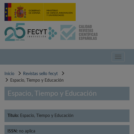
Pasar
al
contenido
principal
Toggle
navigati
Inicio
Revistas sello fecyt
Espacio, Tiempo y Educación
Espacio, Tiempo y Educación
Título:
Espacio, Tiempo y Educación
ISSN:
no aplica