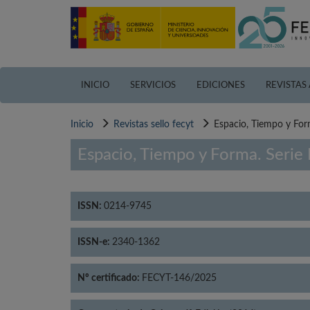
Pasar
al
contenido
principal
INICIO
SERVICIOS
EDICIONES
REVISTAS
Inicio
Revistas sello fecyt
Espacio, Tiempo y Form
Espacio, Tiempo y Forma. Serie I
ISSN:
0214-9745
ISSN-e:
2340-1362
Nº certificado:
FECYT-146/2025