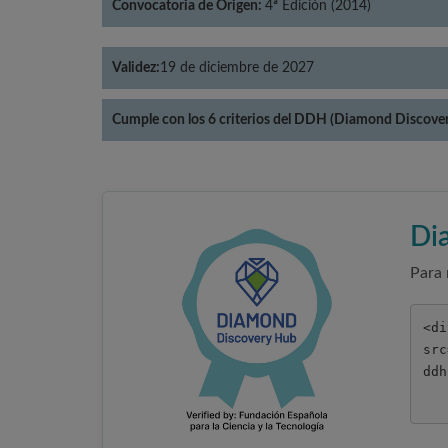
Convocatoria de Origen:
4ª Edición (2014)
Validez:
19 de diciembre de 2027
Cumple con los 6 criterios del DDH (Diamond Discove
Di
Para 