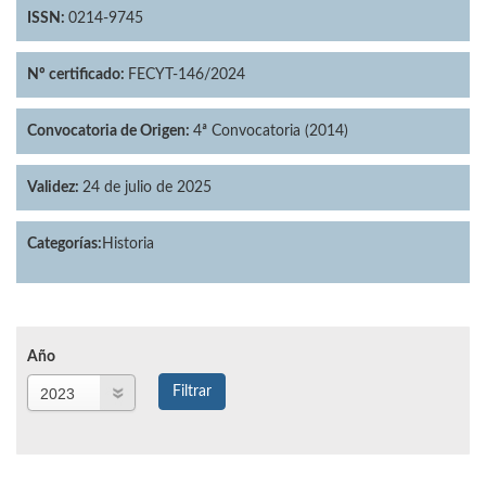
ISSN:
0214-9745
Nº certificado:
FECYT-146/2024
Convocatoria de Origen:
4ª Convocatoria (2014)
Validez:
24 de julio de 2025
Categorías:
Historia
Año
Año
Filtrar
Año