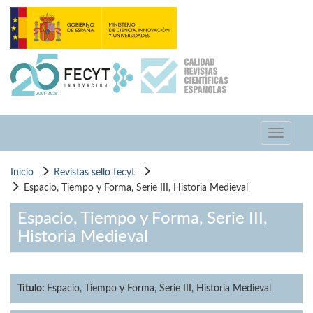
Pasar
al
contenido
principal
Toggle
navigati
Inicio
Revistas sello fecyt
Espacio, Tiempo y Forma, Serie III, Historia Medieval
Espacio, Tiempo y Forma, Serie III,
Historia Medieval
Título:
Espacio, Tiempo y Forma, Serie III, Historia Medieval