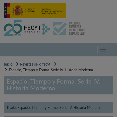
Pasar
al
contenido
principal
Toggle
navigati
Inicio
Revistas sello fecyt
Espacio, Tiempo y Forma. Serie IV. Historia Moderna
Espacio, Tiempo y Forma. Serie IV.
Historia Moderna
Título:
Espacio, Tiempo y Forma. Serie IV. Historia Moderna