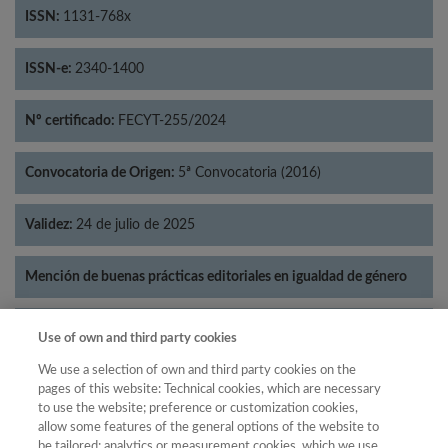
ISSN:
1131-768x
ISSN-e:
2340-1400
Nº certificado:
FECYT-255/2024
Convocatoria de Origen:
5ª Convocatoria (2016)
Validez:
24 de julio de 2025
Mención de buenas prácticas editoriales en igualdad de género
Categorías:
Historia
Use of own and third party cookies
We use a selection of own and third party cookies on the
pages of this website: Technical cookies, which are necessary
to use the website; preference or customization cookies,
allow some features of the general options of the website to
Año
be tailored; analytics or measurement cookies, which we use