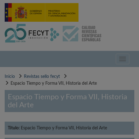
Pasar
al
contenido
principal
Toggle
navigati
Inicio
Revistas sello fecyt
Espacio Tiempo y Forma VII, Historia del Arte
Espacio Tiempo y Forma VII, Historia
del Arte
Título:
Espacio Tiempo y Forma VII, Historia del Arte