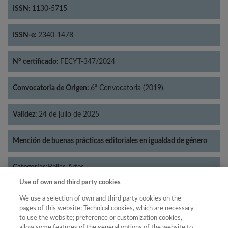
ISSN:
1130-5715
ISSN-e:
2340-1478
Nº certificado:
FECYT-347/2024
Convocatoria de Origen:
6ª Convocatoria (2019)
Validez:
24 de julio de 2025
Mención de buenas prácticas editoriales en igualdad de género
Categorías:
Bellas Artes
Use of own and third party cookies
We use a selection of own and third party cookies on the
pages of this website: Technical cookies, which are necessary
to use the website; preference or customization cookies,
Año
allow some features of the general options of the website to