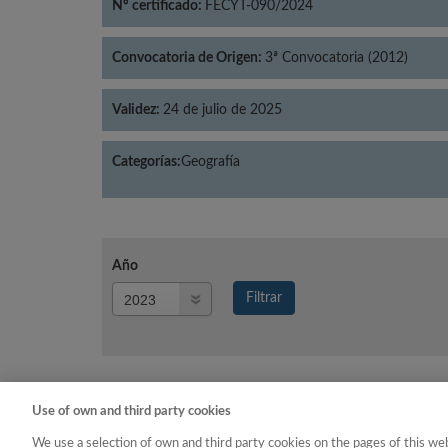
Nº certificado:
FECYT-090/2024
Convocatoria de Origen:
3ª Convocatoria (2012)
Validez:
24 de julio de 2025
Categorías:
Geografía
Año
Año
Filtrar
Año
Use of own and third party cookies
Año
Categoría
We use a selection of own and third party cookies on the pages of this web
2023
Geografía