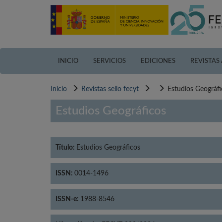
Pasar
al
contenido
principal
INICIO
SERVICIOS
EDICIONES
REVISTAS
Inicio
Revistas sello fecyt
Estudios Geográfi
Estudios Geográficos
Título:
Estudios Geográficos
ISSN:
0014-1496
ISSN-e:
1988-8546