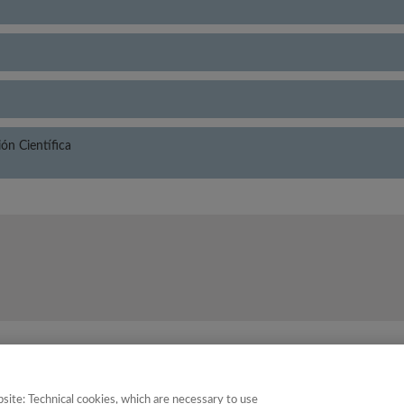
n Científica
oría
Puntuación
Pos
site: Technical cookies, which are necessary to use
y Documentación Científica
35.27