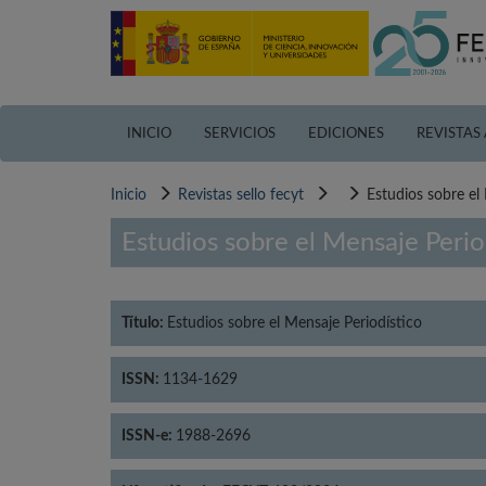
Pasar
al
contenido
principal
INICIO
SERVICIOS
EDICIONES
REVISTAS
Inicio
Revistas sello fecyt
Estudios sobre el
Estudios sobre el Mensaje Perio
Título:
Estudios sobre el Mensaje Periodístico
ISSN:
1134-1629
ISSN-e:
1988-2696