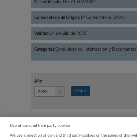
Nº certificado:
FECYT-602/2024
Convocatoria de Origen:
8ª Convocatoria (2023)
Validez:
24 de julio de 2025
Categorías:
Comunicación, Información y Documentació
Año
Año
Filtrar
Año
Use of own and third party cookies
Año
Categ
We use a selection of own and third party cookies on the pages of this web
2023
Comunicación, Información 