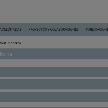
 ACREDITADAS
PROYECTOS Y COLABORACIONES
PUBLICACION
storia Moderna
derna