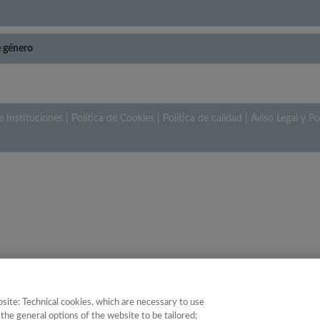
e género
e Instituciones
|
Política de Cookies
|
Política de calidad
|
Aviso Legal y Po
site: Technical cookies, which are necessary to use
the general options of the website to be tailored;