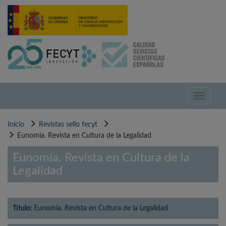
Pasar
al
contenido
principal
Toggle
navigati
Inicio
Revistas sello fecyt
Eunomía. Revista en Cultura de la Legalidad
Eunomía. Revista en Cultura de la
Legalidad
Título:
Eunomía. Revista en Cultura de la Legalidad