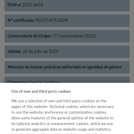
ISSN-e:
2253-6655
Nº certificado:
FECYT-475/2024
Convocatoria de Origen:
7ª Convocatoria (2021)
Validez:
24 de julio de 2025
Mención de buenas prácticas editoriales en igualdad de género
Categorías:
Ciencias Jurídicas
Use of own and third party cookies
We use a selection of own and third party cookies on the
pages of this website: Technical cookies, which are necessary
to use the website; preference or customization cookies,
Año
allow some features of the general options of the website to
Año
Filtrar
be tailored; analytics or measurement cookies, which we use
to generate aggregate data on website usage and statistics,
Año