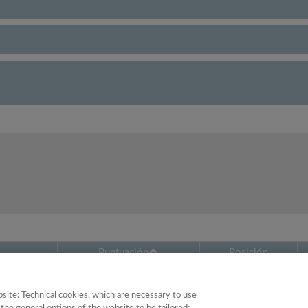
Puntuación
Posición
24.35
56
site: Technical cookies, which are necessary to use
25.11
24