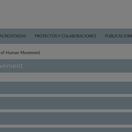
 ACREDITADAS
PROYECTOS Y COLABORACIONES
PUBLICACION
l of Human Movement
ovement