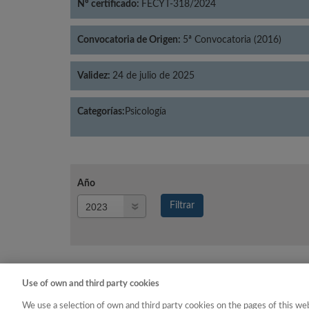
Nº certificado:
FECYT-318/2024
Convocatoria de Origen:
5ª Convocatoria (2016)
Validez:
24 de julio de 2025
Categorías:
Psicología
Año
Año
Filtrar
Año
Use of own and third party cookies
Año
Categoría
We use a selection of own and third party cookies on the pages of this web
2023
Psicología