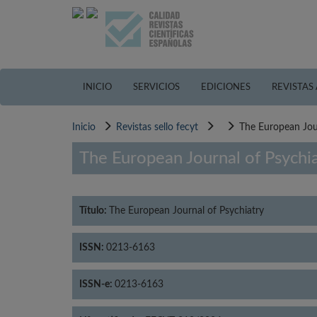
Pasar
al
contenido
principal
INICIO
SERVICIOS
EDICIONES
REVISTAS
Inicio
Revistas sello fecyt
The European Jour
The European Journal of Psychi
Título:
The European Journal of Psychiatry
ISSN:
0213-6163
ISSN-e:
0213-6163