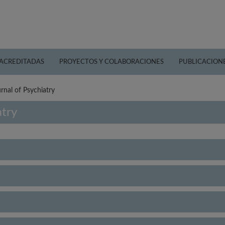
 ACREDITADAS
PROYECTOS Y COLABORACIONES
PUBLICACION
nal of Psychiatry
atry