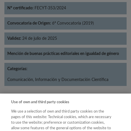
Nº certificado:
FECYT-353/2024
Convocatoria de Origen:
6ª Convocatoria (2019)
Validez:
24 de julio de 2025
Mención de buenas prácticas editoriales en igualdad de género
Categorías:
Comunicación, Información y Documentación Científica
Use of own and third party cookies
Año
We use a selection of own and third party cookies on the
Año
Filtrar
pages of this website: Technical cookies, which are necessary
to use the website; preference or customization cookies,
Año
allow some features of the general options of the website to