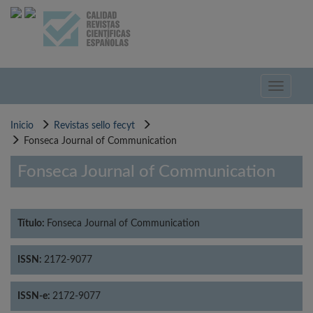
Pasar
al
contenido
principal
Toggle
navigati
Inicio
Revistas sello fecyt
Fonseca Journal of Communication
Fonseca Journal of Communication
Título:
Fonseca Journal of Communication
ISSN:
2172-9077
ISSN-e:
2172-9077