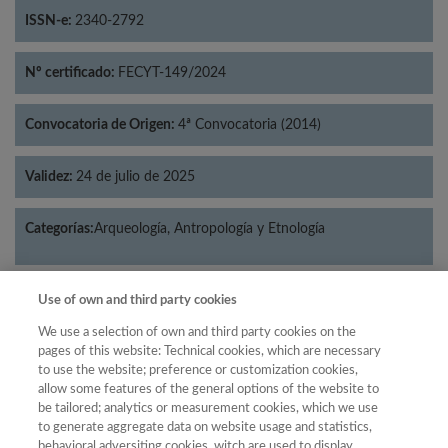
ISSN-e:
2340-2792
Nº certificado:
FECYT-149/2024
Convocatoria de Origen:
4ª Convocatoria (2014)
Validez:
24 de julio de 2025
Categorías:
Arqueología, Antropología y Etnología
Use of own and third party cookies
Año
We use a selection of own and third party cookies on the
pages of this website: Technical cookies, which are necessary
Año
Filtrar
to use the website; preference or customization cookies,
allow some features of the general options of the website to
Año
be tailored; analytics or measurement cookies, which we use
to generate aggregate data on website usage and statistics,
behavioral adversiting cookies, witch are used to display