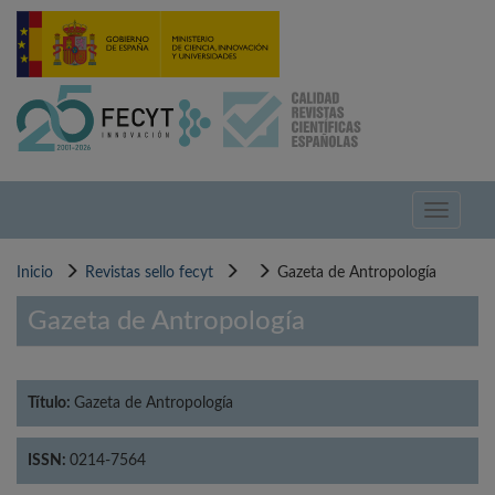
Pasar
al
contenido
principal
Toggle
navigati
Inicio
Revistas sello fecyt
Gazeta de Antropología
Gazeta de Antropología
Título:
Gazeta de Antropología
ISSN:
0214-7564