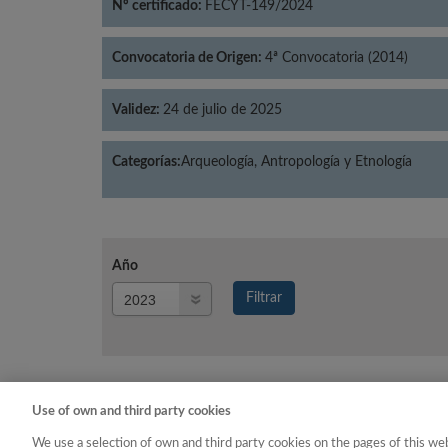
Nº certificado:
FECYT-149/2024
Convocatoria de Origen:
4ª Convocatoria (2014)
Validez:
24 de julio de 2025
Categorías:
Arqueología, Antropología y Etnología
Año
Año
Filtrar
Año
Use of own and third party cookies
Año
Categoría
We use a selection of own and third party cookies on the pages of this web
2023
Arqueología, Antropologí