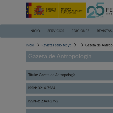
Pasar
al
contenido
principal
INICIO
SERVICIOS
EDICIONES
REVISTAS
Inicio
Revistas sello fecyt
Gazeta de Antrop
Gazeta de Antropología
Título:
Gazeta de Antropología
ISSN:
0214-7564
ISSN-e:
2340-2792