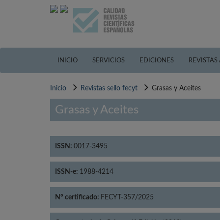
Pasar
al
contenido
principal
INICIO
SERVICIOS
EDICIONES
REVISTAS
Inicio
Revistas sello fecyt
Grasas y Aceites
Grasas y Aceites
ISSN:
0017-3495
ISSN-e:
1988-4214
Nº certificado:
FECYT-357/2025