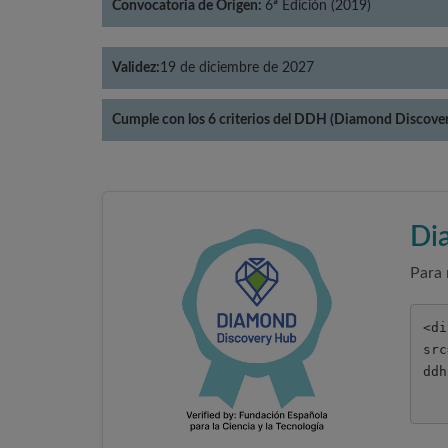
Convocatoria de Origen:
6ª Edición (2019)
Validez:
19 de diciembre de 2027
Cumple con los 6 criterios del DDH (Diamond Discove
Di
Para 