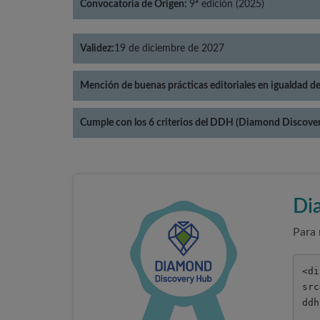
Convocatoria de Origen:
9ª edición (2025)
Validez:
19 de diciembre de 2027
Mención de buenas prácticas editoriales en igualdad d
Cumple con los 6 criterios del DDH (Diamond Discove
Di
Para 