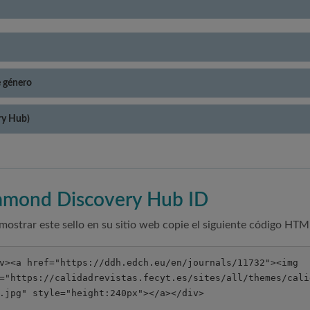
e género
ry Hub)
amond Discovery Hub ID
mostrar este sello en su sitio web copie el siguiente código HTM