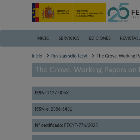
Pasar
al
contenido
principal
INICIO
SERVICIOS
EDICIONES
REVISTAS
Inicio
Revistas sello fecyt
The Grove. Working Pa
The Grove. Working Papers on E
ISSN:
1137-005X
ISSN-e:
2386-5431
Nº certificado:
FECYT-776/2025