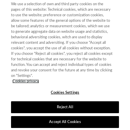
We use a selection of own and third party cookies on the
Año
Filtrar
pages of this website: Technical cookies, which are necessary
to use the website; preference or customization cookies,
Año
allow some features of the general options of the website to
be tailored; analytics or measurement cookies, which we use
to generate aggregate data on website usage and statistics,
behavioral adversiting cookies, witch are used to display
Total
relevant content and adversiting. If you choose "Accept all
de
cookies", you accept the use of all cookies without exception.
Año
Categoría
Puntuación
Posición
revistas
Cuartil
If you choose "Reject all cookies", you reject all cookies except
for technical cookies that are necessary for the website to
2023
Comunicación,
14.11
30
32
C4
function. You can accept and reject individual types of cookies
Información y
and revoke your consent for the future at any time by clicking
Documentación
on "Settings".
Científica
Cookies privacy
Cookies Settings
Reject All
Contacto
|
Tabla de Instituciones
|
Política de Cookies
|
Política de
calidad
|
Aviso Legal y Política de Privacidad
Accept All Cookies