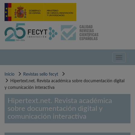
Pasar
al
contenido
principal
Toggle
navigati
Inicio
Revistas sello fecyt
Hipertext.net. Revista académica sobre documentación digital
y comunicación interactiva
Hipertext.net. Revista académica
sobre documentación digital y
comunicación interactiva