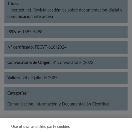
Título:
Hipertext.net. Revista académica sobre documentación digital y
comunicación interactiva
ISSN-e:
1695-5498
Nº certificado:
FECYT-610/2024
Convocatoria de Origen:
8ª Convocatoria (2023)
Validez:
24 de julio de 2025
Categorías:
Comunicación, Información y Documentación Científica
Use of own and third party cookies
Año