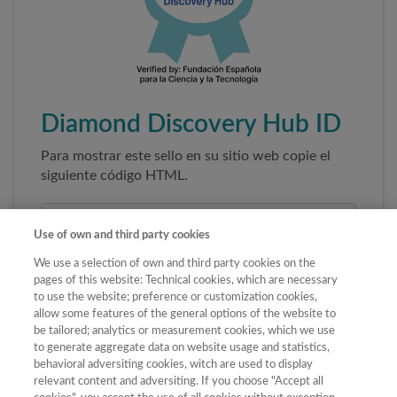
Diamond Discovery Hub ID
Para mostrar este sello en su sitio web copie el
siguiente código HTML.
Use of own and third party cookies
We use a selection of own and third party cookies on the
pages of this website: Technical cookies, which are necessary
to use the website; preference or customization cookies,
allow some features of the general options of the website to
be tailored; analytics or measurement cookies, which we use
to generate aggregate data on website usage and statistics,
Copiar código
behavioral adversiting cookies, witch are used to display
relevant content and adversiting. If you choose "Accept all