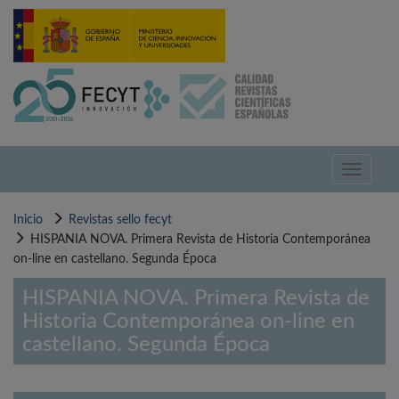
Pasar
al
contenido
principal
Toggle
navigati
Inicio
Revistas sello fecyt
HISPANIA NOVA. Primera Revista de Historia Contemporánea
on-line en castellano. Segunda Época
HISPANIA NOVA. Primera Revista de
Historia Contemporánea on-line en
castellano. Segunda Época