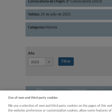
Convocatoria de Origen:
8ª Convocatoria (2023)
Validez:
24 de julio de 2025
Categorías:
Historia
Año
Año
Filtrar
Año
Año
Categoría
Use of own and third party cookies
2023
Historia
We use a selection of own and third party cookies on the pages of this web
the website; preference or customization cookies, allow some features of 