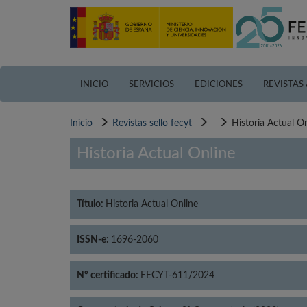
Pasar
al
contenido
principal
INICIO
SERVICIOS
EDICIONES
REVISTAS
Inicio
Revistas sello fecyt
Historia Actual O
Historia Actual Online
Título:
Historia Actual Online
ISSN-e:
1696-2060
Nº certificado:
FECYT-611/2024