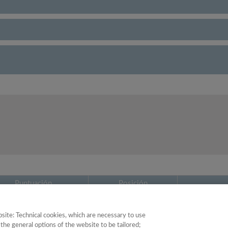
Puntuación
Posición
34.26
51
site: Technical cookies, which are necessary to use
the general options of the website to be tailored;