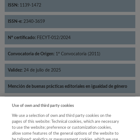
ISSN:
1139-1472
ISSN-e:
2340-3659
Nº certificado:
FECYT-012/2024
Convocatoria de Origen:
1ª Convocatoria (2011)
Validez:
24 de julio de 2025
Mención de buenas prácticas editoriales en igualdad de género
Categorías:
Historia
Use of own and third party cookies
We use a selection of own and third party cookies on the
pages of this website: Technical cookies, which are necessary
to use the website; preference or customization cookies,
allow some features of the general options of the website to
Año
be tailored; analytics or measurement cookies, which we use