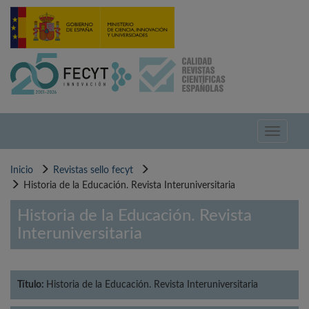
Pasar
al
contenido
principal
Toggle
navigati
Inicio
Revistas sello fecyt
Historia de la Educación. Revista Interuniversitaria
Historia de la Educación. Revista
Interuniversitaria
Título:
Historia de la Educación. Revista Interuniversitaria