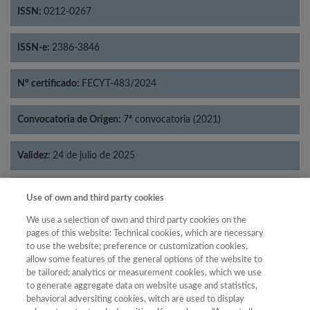
ISSN:
0212-0267
ISSN-e:
2386-3846
Nº certificado:
FECYT-483/2024
Convocatoria de Origen:
7ª convocatoria (2021)
Validez:
24 de julio de 2025
Categorías:
Historia
Use of own and third party cookies
We use a selection of own and third party cookies on the
pages of this website: Technical cookies, which are necessary
to use the website; preference or customization cookies,
allow some features of the general options of the website to
Año
be tailored; analytics or measurement cookies, which we use
Año
Filtrar
to generate aggregate data on website usage and statistics,
behavioral adversiting cookies, witch are used to display
Año