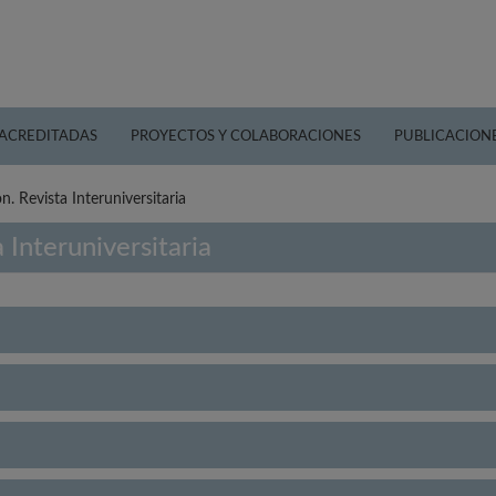
 ACREDITADAS
PROYECTOS Y COLABORACIONES
PUBLICACION
n. Revista Interuniversitaria
 Interuniversitaria