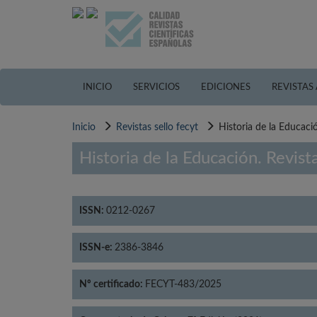
Pasar
al
contenido
principal
INICIO
SERVICIOS
EDICIONES
REVISTAS
Inicio
Revistas sello fecyt
Historia de la Educació
Historia de la Educación. Revista
ISSN:
0212-0267
ISSN-e:
2386-3846
Nº certificado:
FECYT-483/2025