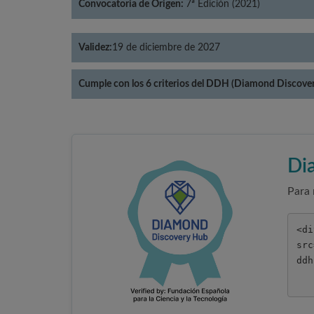
Convocatoria de Origen:
7ª Edición (2021)
Validez:
19 de diciembre de 2027
Cumple con los 6 criterios del DDH (Diamond Discove
Di
Para 