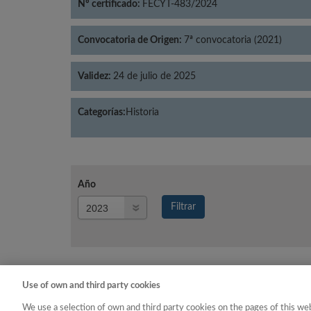
Nº certificado:
FECYT-483/2024
Convocatoria de Origen:
7ª convocatoria (2021)
Validez:
24 de julio de 2025
Categorías:
Historia
Año
Año
Filtrar
Año
Use of own and third party cookies
Año
Categoría
We use a selection of own and third party cookies on the pages of this web
2023
Historia