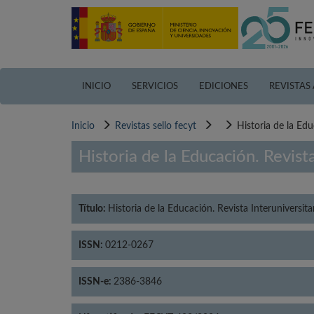
Pasar
al
contenido
principal
INICIO
SERVICIOS
EDICIONES
REVISTAS
Inicio
Revistas sello fecyt
Historia de la Edu
Historia de la Educación. Revista
Título:
Historia de la Educación. Revista Interuniversita
ISSN:
0212-0267
ISSN-e:
2386-3846