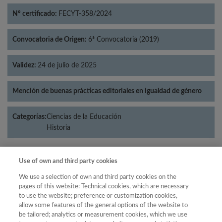
Nº certificado:
FECYT-358/2024
Convocatoria de Origen:
6ª Convocatoria (2019)
Validez:
24 de julio de 2025
Mención de buenas prácticas editoriales en igualdad de género
Categorías:
Ciencias de la Educación
Historia
Use of own and third party cookies
Año
We use a selection of own and third party cookies on the
Año
pages of this website: Technical cookies, which are necessary
Filtrar
to use the website; preference or customization cookies,
Año
allow some features of the general options of the website to
be tailored; analytics or measurement cookies, which we use