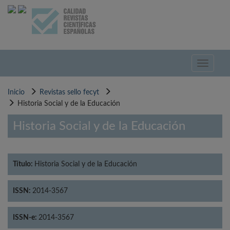
Pasar
al
contenido
principal
Toggle
navigati
Inicio
Revistas sello fecyt
Historia Social y de la Educación
Historia Social y de la Educación
Título:
Historia Social y de la Educación
ISSN:
2014-3567
ISSN-e:
2014-3567