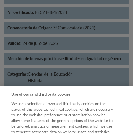
Nº certificado:
FECYT-484/2024
Convocatoria de Origen:
7ª Convocatoria (2021)
Validez:
24 de julio de 2025
Mención de buenas prácticas editoriales en igualdad de género
Categorías:
Ciencias de la Educación
Historia
Use of own and third party cookies
We use a selection of own and third party cookies on the
Año
pages of this website: Technical cookies, which are necessary
to use the website; preference or customization cookies,
Año
Filtrar
allow some features of the general options of the website to
Año
be tailored; analytics or measurement cookies, which we use
to generate aggregate data on website usage and statistics,