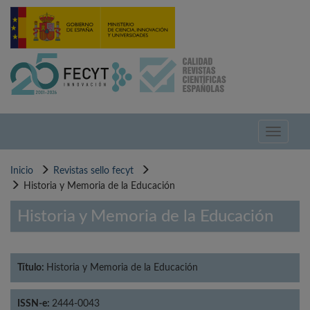
Pasar
al
contenido
principal
Toggle
navigati
Inicio
Revistas sello fecyt
Historia y Memoria de la Educación
Historia y Memoria de la Educación
Título:
Historia y Memoria de la Educación
ISSN-e:
2444-0043