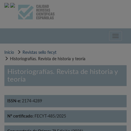
Pasar
al
contenido
principal
Toggle
navigati
Inicio
Revistas sello fecyt
Historiografías. Revista de historia y teoría
Historiografías. Revista de historia y
teoría
ISSN-e:
2174-4289
Nº certificado:
FECYT-485/2025