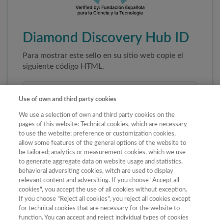
Diamond Discovery Hub ID
Para mostrar este sello en su sitio web copie el
siguiente código HTML.
Use of own and third party cookies
We use a selection of own and third party cookies on the
pages of this website: Technical cookies, which are necessary
to use the website; preference or customization cookies,
allow some features of the general options of the website to
be tailored; analytics or measurement cookies, which we use
to generate aggregate data on website usage and statistics,
Copiar código
behavioral adversiting cookies, witch are used to display
relevant content and adversiting. If you choose "Accept all
cookies", you accept the use of all cookies without exception.
If you choose "Reject all cookies", you reject all cookies except
Al pegar este código el sello enlazará
for technical cookies that are necessary for the website to
automáticamente a la ficha oficial de la revista. No
function. You can accept and reject individual types of cookies