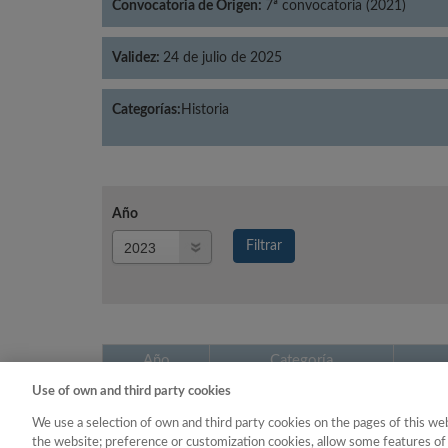
Convocatoria de Origen:
7ª convocatoria (2021)
Validez:
24 de julio de 2025
Categorías:
Historia
Año
Año
Filtrar
Año
Año
Categoría
Use of own and third party cookies
2023
Historia
We use a selection of own and third party cookies on the pages of this web
the website; preference or customization cookies, allow some features of 