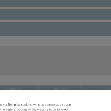
Puntuación
Posición
To
20.16
90
site: Technical cookies, which are necessary to use
the general options of the website to be tailored;