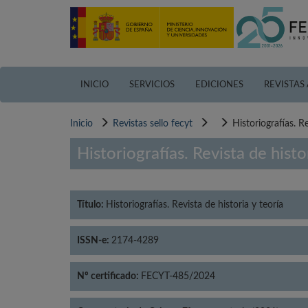
Pasar
al
contenido
principal
INICIO
SERVICIOS
EDICIONES
REVISTAS
Inicio
Revistas sello fecyt
Historiografías. Re
Historiografías. Revista de histo
Título:
Historiografías. Revista de historia y teoría
ISSN-e:
2174-4289
Nº certificado:
FECYT-485/2024