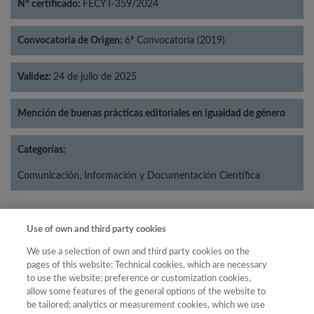
Nº certificado:
FECYT-359/2024
Convocatoria de Origen:
6ª Convocatoria (2019)
Validez:
24 de julio de 2025
Mención de buenas prácticas editoriales en igualdad de género
Categorías:
Comunicación, Información y Documentación Científica
Use of own and third party cookies
Año
We use a selection of own and third party cookies on the
Año
Filtrar
pages of this website: Technical cookies, which are necessary
to use the website; preference or customization cookies,
Año
allow some features of the general options of the website to
be tailored; analytics or measurement cookies, which we use