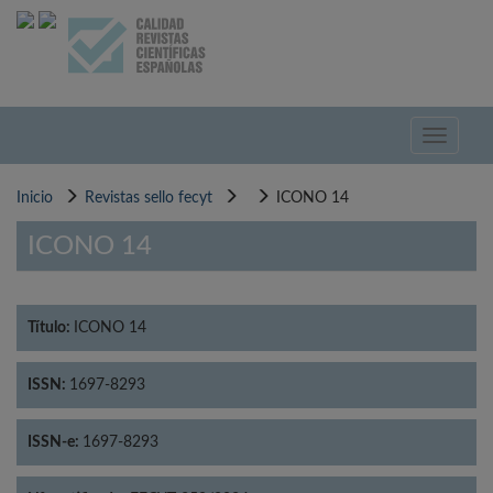
Pasar
al
contenido
principal
Toggle
navigati
Inicio
Revistas sello fecyt
ICONO 14
ICONO 14
Título:
ICONO 14
ISSN:
1697-8293
ISSN-e:
1697-8293