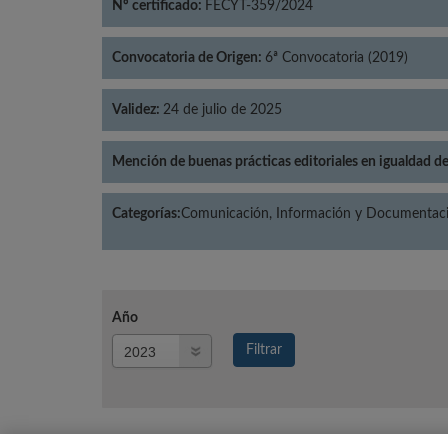
Nº certificado:
FECYT-359/2024
Convocatoria de Origen:
6ª Convocatoria (2019)
Validez:
24 de julio de 2025
Mención de buenas prácticas editoriales en igualdad d
Categorías:
Comunicación, Información y Documentació
Año
Año
Filtrar
Año