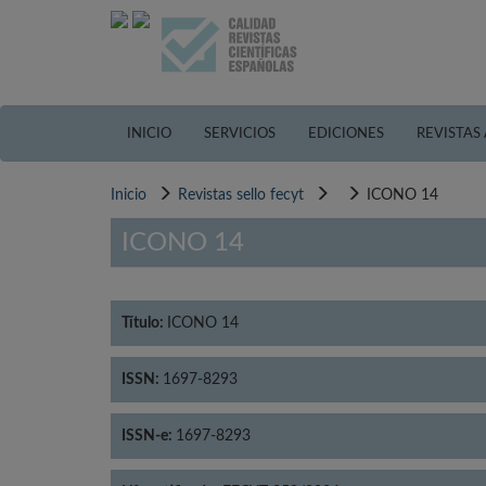
Pasar
al
contenido
principal
INICIO
SERVICIOS
EDICIONES
REVISTAS
Inicio
Revistas sello fecyt
ICONO 14
ICONO 14
Título:
ICONO 14
ISSN:
1697-8293
ISSN-e:
1697-8293